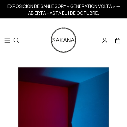
EXPOSICIÓN DE SANLÉ SORY « GENERATION VOLTA » —
ABIERTA HASTA EL 1 DE OCTUBRE.