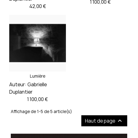
Prix
1 100,00 €
Prix
42,00 €
Lumière
Auteur:
Gabrielle
Duplantier
Prix
1 100,00 €
Affichage de 1-5 de 5 article(s)

Haut de page