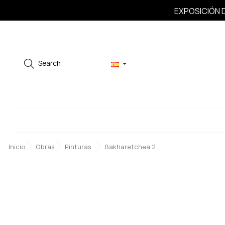
EXPOSICIÓN D
Search
Inicio
Obras
Pinturas
Bakharetchea 2