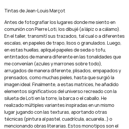
Tintas de Jean-Louis Marçot
Antes de fotografiar los lugares donde me siento en
comunión con Pierre Loti, los dibujé (a lápiz o a cálamo).
En el taller, transmití sus trazados, tal cual o a diferentes
escalas, en papeles de trapo, lisos o granulados. Luego,
en estas huellas, apliqué papeles de seda o tofu,
entintados de manera diferente en las tonalidades que
me convenían (azules y marrones sobre todo),
arrugados de manera diferente, plisados, empapados y
prensados, como muchas pieles, hasta que surgió la
imagen ideal. Finalmente, a estas matrices, he añadido
elementos significativos del universo recreado con la
silueta de Loti en la torre, la barca o el caballo. He
realizado múltiples variantes inspiradas en un mismo
lugar jugando con las texturas, aportando otras
técnicas (pintura al pastel, cuadrícula, acuarela…) o
mencionando obras literarias. Estos monotipos son el