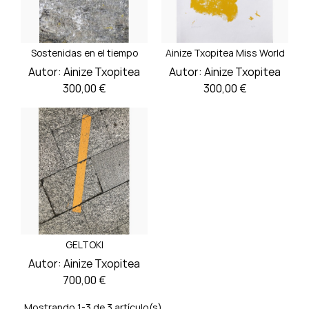
Sostenidas en el tiempo
Ainize Txopitea Miss World
Autor:
Ainize Txopitea
Autor:
Ainize Txopitea
Precio
Precio
300,00 €
300,00 €
GELTOKI
Autor:
Ainize Txopitea
Precio
700,00 €
Mostrando 1-3 de 3 artículo(s)