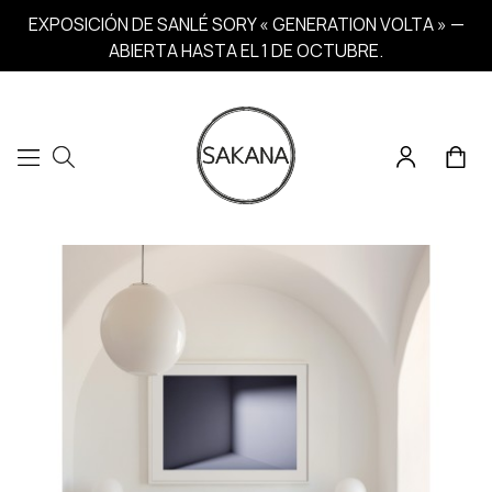
EXPOSICIÓN DE SANLÉ SORY « GENERATION VOLTA » —
ABIERTA HASTA EL 1 DE OCTUBRE.