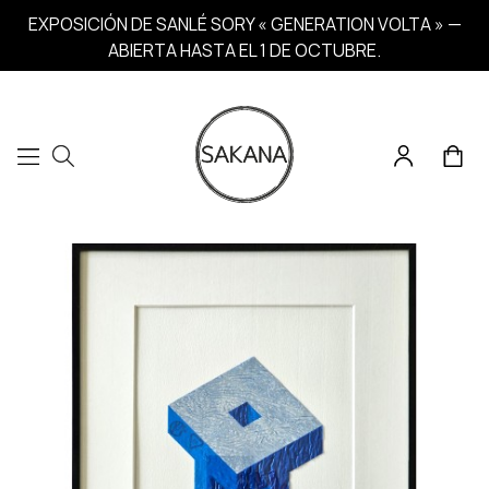
EXPOSICIÓN DE SANLÉ SORY « GENERATION VOLTA » —
ABIERTA HASTA EL 1 DE OCTUBRE.