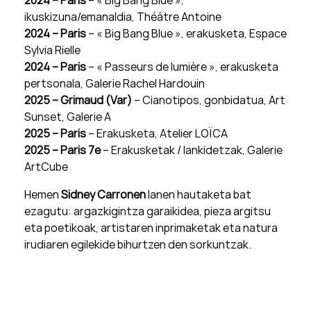
2024 – Paris
– « Big Bang Blue »,
ikuskizuna/emanaldia, Théâtre Antoine
2024 – Paris
– « Big Bang Blue », erakusketa, Espace
Sylvia Rielle
2024 – Paris
– « Passeurs de lumière », erakusketa
pertsonala, Galerie Rachel Hardouin
2025 – Grimaud (Var)
– Cianotipos, gonbidatua, Art
Sunset, Galerie A
2025 – Paris
– Erakusketa, Atelier LOÏCA
2025 – Paris 7e
– Erakusketak / lankidetzak, Galerie
ArtCube
Hemen
Sidney Carronen
lanen hautaketa bat
ezagutu: argazkigintza garaikidea, pieza argitsu
eta poetikoak, artistaren inprimaketak eta natura
irudiaren egilekide bihurtzen den sorkuntzak.