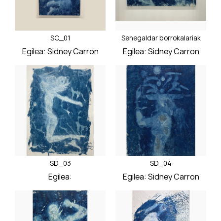
SC_01
Senegaldar borrokalariak
Egilea:
Sidney Carron
Egilea:
Sidney Carron
Prezioa
Prezioa
SD_03
SD_04
Egilea:
Egilea:
Sidney Carron
Prezioa
Prezioa