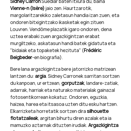
Sidney Carron
Suediar baten itxura du, baina
Vienne-n (Isère)
jaio zen. Haurtzarotik,
margolaritzarekiko zaletasun handia izan zuen, eta
ondoren bitxigintzako ikasketak egin zituen
Louvren. Vendôme plazatik igaro ondoren, dena
uztea erabaki zuen argazkigintzan erabat
murgiltzeko, askatasun handi batek gidatuta eta
"bidaiak eta topaketek hezituta" (
Frédéric
Beigbeder
-en biografia).
Bere lana argazkigintza bere jatorrizko matrizean
lantzen du:
argia
. Sidney Carronek sarritan sortzen
du kanpoan, ur ertzean,
gorputzak
, landare-zatiak,
adarrak, harriak eta naturako materialak gainazal
fotosentikorrean kokatuz. Ondoren, eguzkia,
haizea, harea eta itsasoa uzten ditu esku hartzen.
Elkarrizketa horretatik sortzen dira
silhouette
flotatzaileak
, argitan bihurtu diren azalak eta ia
mamuzko aztarnak dituzten irudiak.
Argazkigintza