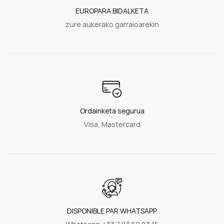
EUROPARA BIDALKETA
zure aukerako garraioarekin
Ordainketa segurua
Visa, Mastercard
DISPONIBLE PAR WHATSAPP