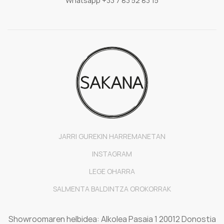
Whatsapp +33 7 83 52 83 15
JARRI GUREKIN HARREMANETAN
INSTAGRAM
LEGE OHARRA
SALMENTA BALDINTZA OROKORRAK
Showroomaren helbidea: Alkolea Pasaia 1 20012 Donostia