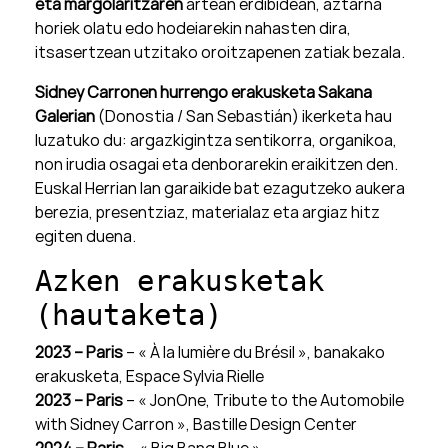
eta margolaritzaren
artean erdibidean, aztarna
horiek olatu edo hodeiarekin nahasten dira,
itsasertzean utzitako oroitzapenen zatiak bezala.
Sidney Carronen hurrengo erakusketa Sakana
Galerian
(Donostia / San Sebastián) ikerketa hau
luzatuko du: argazkigintza sentikorra, organikoa,
non irudia osagai eta denborarekin eraikitzen den.
Euskal Herrian lan garaikide bat ezagutzeko aukera
berezia, presentziaz, materialaz eta argiaz hitz
egiten duena.
Azken erakusketak
(hautaketa)
2023 – Paris
– « À la lumière du Brésil », banakako
erakusketa, Espace Sylvia Rielle
2023 – Paris
– « JonOne, Tribute to the Automobile
with Sidney Carron », Bastille Design Center